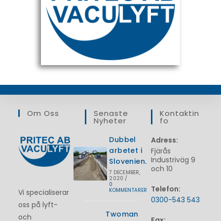
Om Oss
Senaste
Kontaktin
Nyheter
Fo
Dubbel
Adress:
arbetet i
Fjärås
Industriväg 9
Slovenien.
och 10
7 DECEMBER,
2020
/
0
Telefon:
KOMMENTARER
Vi specialiserar
0300-543 543
oss på lyft-
Twoman
och
Fax: