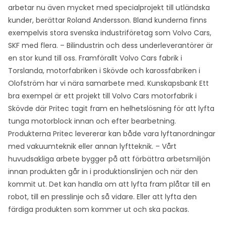
arbetar nu även mycket med specialprojekt till utländska
kunder, berättar Roland Andersson. Bland kunderna finns
exempelvis stora svenska industriföretag som Volvo Cars,
SKF med flera. – Bilindustrin och dess underleverantörer är
en stor kund till oss. Framförallt Volvo Cars fabrik i
Torslanda, motorfabriken i Skövde och karossfabriken i
Olofström har vi nära samarbete med. Kunskapsbank Ett
bra exempel är ett projekt till Volvo Cars motorfabrik i
Skövde där Pritec tagit fram en helhetslösning för att lyfta
tunga motorblock innan och efter bearbetning.
Produkterna Pritec levererar kan både vara lyftanordningar
med vakuumteknik eller annan lyftteknik. – Vårt
huvudsakliga arbete bygger på att förbättra arbetsmiljön
innan produkten går in i produktionslinjen och när den
kommit ut. Det kan handla om att lyfta fram plåtar till en
robot, till en presslinje och så vidare. Eller att lyfta den
färdiga produkten som kommer ut och ska packas.