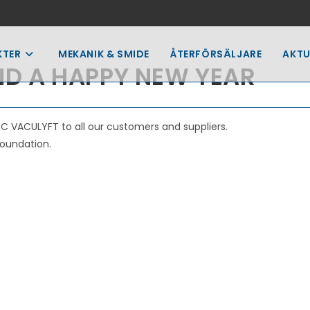
KTER
MEKANIK & SMIDE
ÅTERFÖRSÄLJARE
AKTU
D A HAPPY NEW YEAR
 VACULYFT to all our customers and suppliers.
Foundation.