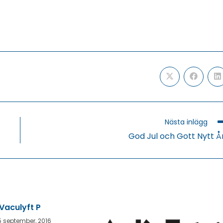
Öppnas
Öppnas
Ö
i
i
i
ett
ett
e
nytt
nytt
n
fönster
fönster
f
Nästa inlägg
God Jul och Gott Nytt Å
Vaculyft P
5 september, 2016