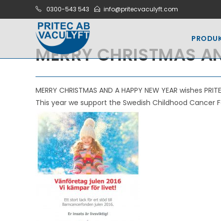
Hoppa
0300-543 543
info@pritecvaculyft.com
till
innehållet
PRODU
MERRY CHRISTMAS AN
MERRY CHRISTMAS AND A HAPPY NEW YEAR wishes PRITEC
This year we support the Swedish Childhood Cancer 