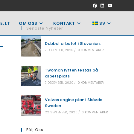
ELLT
OM OSS
KONTAKT
SV
Senaste Nyheter
Dubbel arbetet i Slovenien.
7 DECEMBER, 2020
/
0 KOMMENTARER
Twoman lyften testas på
arbetsplats
7 DECEMBER, 2020
/
0 KOMMENTARER
Volvos engine plant Skövde
Sweden
22 SEPTEMBER, 2020
/
0 KOMMENTARER
Följ Oss