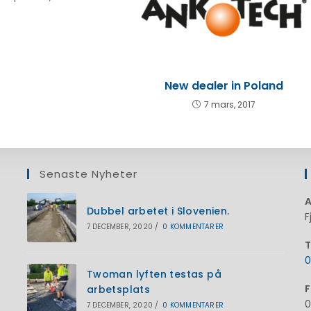
New dealer in Poland
7 mars, 2017
Senaste Nyheter
A
Dubbel arbetet i Slovenien.
F
7 DECEMBER, 2020
/
0 KOMMENTARER
T
0
Ö
Twoman lyften testas på
F
arbetsplats
i
0
7 DECEMBER, 2020
/
0 KOMMENTARER
d