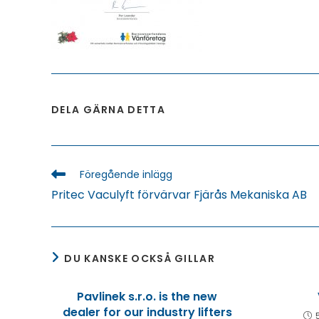
DELA
DELA GÄRNA DETTA
DETTA
INNEHÅLL
Läs
Föregående inlägg
fler
Pritec Vaculyft förvärvar Fjärås Mekaniska AB
artiklar
DU KANSKE OCKSÅ GILLAR
Pavlinek s.r.o. is the new
dealer for our industry lifters