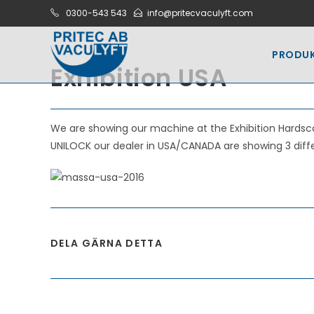
Hoppa
0300-543 543
info@pritecvaculyft.com
till
innehållet
PRODU
Exhibition USA
We are showing our machine at the Exhibition Hardsca
UNILOCK our dealer in USA/CANADA are showing 3 diff
DELA
DELA GÄRNA DETTA
DETTA
INNEHÅLL
Läs