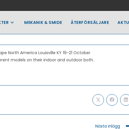
KTER
MEKANIK & SMIDE
ÅTERFÖRSÄLJARE
AKTU
pe North America Louisville KY 19-21 October
erent models on their indoor and outdoor both.
Öppnas
Öppnas
Ö
i
i
i
ett
ett
e
nytt
nytt
n
fönster
fönster
f
Nästa inlägg