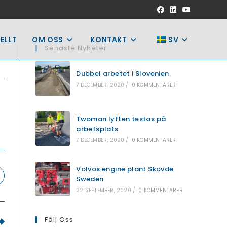
ELLT
OM OSS
KONTAKT
SV
Senaste Nyheter
Dubbel arbetet i Slovenien.
7 DECEMBER, 2020
/
0 KOMMENTARER
Twoman lyften testas på
arbetsplats
7 DECEMBER, 2020
/
0 KOMMENTARER
Volvos engine plant Skövde
ppnas
Sweden
22 SEPTEMBER, 2020
/
0 KOMMENTARER
tt
ytt
önster
Följ Oss