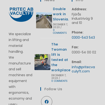
Double
Address:
work in
Fjärås
Industriväg 9
Slovenia.
and 10
DECEMBER 7,
2020
/
0
Phone:
COMMENTS
We specialize
0300-543 543
in lifting and
The
material
Fax:
Twoman
handling.
0300-54 00 02
lift is
We
tested at
Email:
manufacture
the
info@pritecva
and sell
workplace
culyft.com
machines and
DECEMBER 7,
2020
/
equipment
0 COMMENTS
with
Follow Us
ergonomics,
economy and
user-